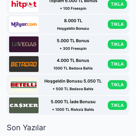
Toplam 6.000 TL Bonus
TIKLA
+ 100 Freespin
8.000 TL
TIKLA
Hoşgeldin Bonusu
5.000 TL Bonus
TIKLA
+ 300 Freespin
4.000 TL Bonus
TIKLA
1000 TL Bedava Bahis
Hoşgeldin Bonusu 5.050 TL
TIKLA
+ 500 TL Bedava Bahis
5.000 TL İade Bonusu
TIKLA
+ 1000 TL Risksiz Bahis
Son Yazılar