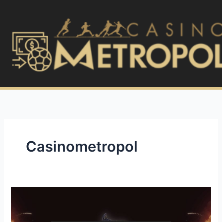
İçeriğe
atla
Casinometropol