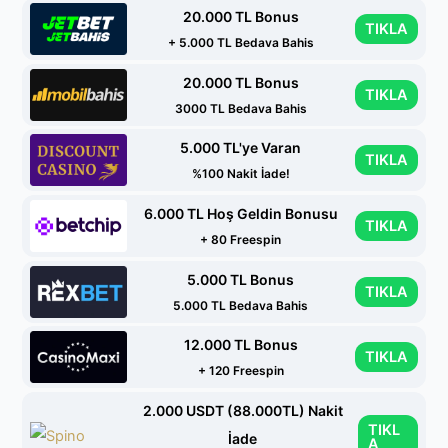
20.000 TL Bonus
TIKLA
+ 5.000 TL Bedava Bahis
20.000 TL Bonus
TIKLA
3000 TL Bedava Bahis
5.000 TL'ye Varan
TIKLA
%100 Nakit İade!
6.000 TL Hoş Geldin Bonusu
TIKLA
+ 80 Freespin
5.000 TL Bonus
TIKLA
5.000 TL Bedava Bahis
12.000 TL Bonus
TIKLA
+ 120 Freespin
2.000 USDT (88.000TL) Nakit
TIKL
İade
A