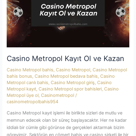
Casino Metropol Kayıt Ol ve Kazan
Casino Metropol bahis
,
Casino Metropol
,
Casino Metropol
bahis bonus
,
Casino Metropol bedava bahis
,
Casino
Metropol canlı bahis
,
Casino Metropol giriş
,
Casino
Metropol kayıt
,
Casino Metropol spor bahisleri
,
Casino
Metropol üye ol
,
Casinometropol
/
casinometropolbahis954
Casino Metropol kayıt işlemi ile birlikte sizleri de mutlu ve
memnun edecek olan bir süreç başlayacaktır. Her ne kadar
iddialı bir cümle gibi görünse de gerçekleri aktarmak bizim
görevimiz. Sektörün en cömert bahis ve casino şirketi ile bir