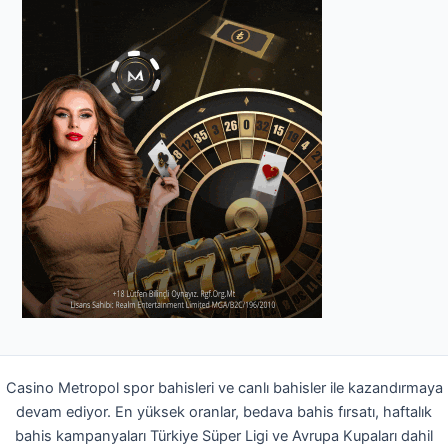
Casino Metropol spor bahisleri ve canlı bahisler ile kazandırmaya
devam ediyor. En yüksek oranlar, bedava bahis fırsatı, haftalık
bahis kampanyaları Türkiye Süper Ligi ve Avrupa Kupaları dahil