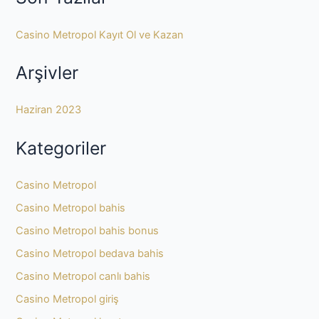
Casino Metropol Kayıt Ol ve Kazan
Arşivler
Haziran 2023
Kategoriler
Casino Metropol
Casino Metropol bahis
Casino Metropol bahis bonus
Casino Metropol bedava bahis
Casino Metropol canlı bahis
Casino Metropol giriş