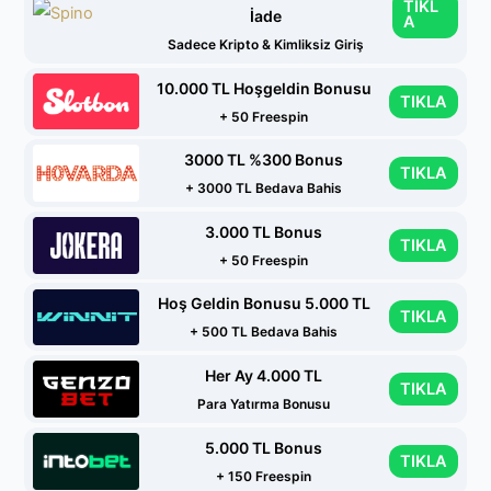
TIKL
İade
A
Sadece Kripto & Kimliksiz Giriş
10.000 TL Hoşgeldin Bonusu
TIKLA
+ 50 Freespin
3000 TL %300 Bonus
TIKLA
+ 3000 TL Bedava Bahis
3.000 TL Bonus
TIKLA
+ 50 Freespin
Hoş Geldin Bonusu 5.000 TL
TIKLA
+ 500 TL Bedava Bahis
Her Ay 4.000 TL
TIKLA
Para Yatırma Bonusu
5.000 TL Bonus
TIKLA
+ 150 Freespin